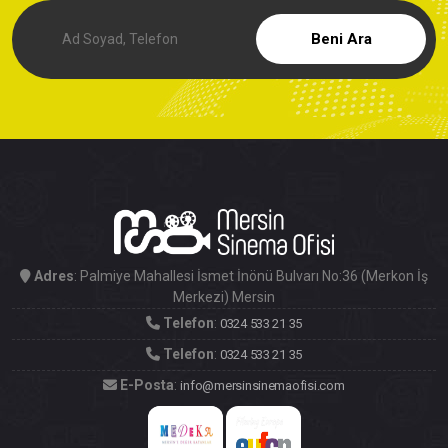
Hayallerini gerçekleştirmek için sinemacıları Mersin'e
bekliyoruz! Cin...
Beni Ara
Bir Film Şehri Mersin, BSB 2024 Nisan Ayı Bülteni
Bir Film Şehri Olarak Mersin
Mersin Sinema Ofisi (MSO), Tanıtım Toplantısı ve Sektör
Buluşması gerç...
Mersin Sinema Ofisi Kent Paydaşları ile bir araya geldi
Film ekibi Başkan Vahap Seçer'i ziyaret etti
Paydaş Ziyaretleri
Adres
: Palmiye Mahallesi İsmet İnönü Bulvarı No:36 (Merkon İş
Kesilmiş Bir Ağaç Gibi
Merkezi) Mersin
Telefon
:
0324 533 21 35
Mersin Sinema Ofisi, Tarihi Tarsus Evleri'ni Avrupa'nın
Dijital Lokasy...
Telefon
:
0324 533 21 35
E-Posta
:
info@mersinsinemaofisi.com