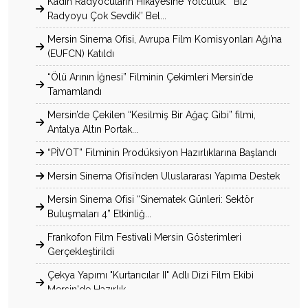
Kadın Radyocuların Hikâyesine Yolculuk: ‘’Biz
Radyoyu Çok Sevdik’’ Bel...
Mersin Sinema Ofisi, Avrupa Film Komisyonları Ağı’na
(EUFCN) Katıldı
“Ölü Arının İğnesi” Filminin Çekimleri Mersin’de
Tamamlandı
Mersin’de Çekilen “Kesilmiş Bir Ağaç Gibi” filmi,
Antalya Altın Portak...
“PİVOT” Filminin Prodüksiyon Hazırlıklarına Başlandı
Mersin Sinema Ofisi’nden Uluslararası Yapıma Destek
Mersin Sinema Ofisi “Sinematek Günleri: Sektör
Buluşmaları 4” Etkinliğ...
Frankofon Film Festivali Mersin Gösterimleri
Gerçekleştirildi
Çekya Yapımı "Kurtarıcılar II" Adlı Dizi Film Ekibi
Mersin'de Hazırlık...