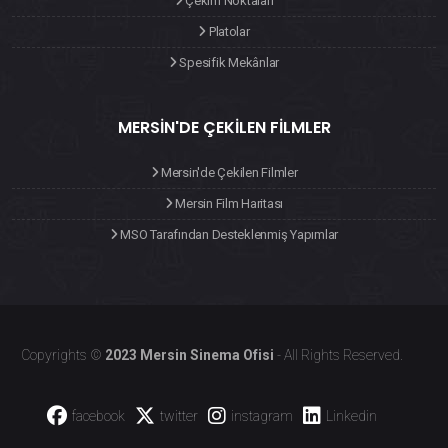
Çekim Noktaları
Platolar
Spesifik Mekânlar
MERSIN'DE ÇEKILEN FILMLER
Mersin'de Çekilen Filmler
Mersin Film Haritası
MSO Tarafından Desteklenmiş Yapımlar
Copyrights ©
2023 Mersin Sinema Ofisi
- All Rights Reserved.
facebook
twitter
instagram
Linkedin