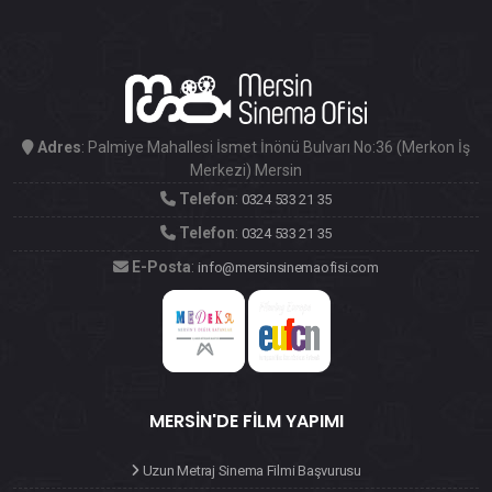
Adres
: Palmiye Mahallesi İsmet İnönü Bulvarı No:36 (Merkon İş
Merkezi) Mersin
Telefon
:
0324 533 21 35
Telefon
:
0324 533 21 35
E-Posta
:
info@mersinsinemaofisi.com
MERSIN'DE FILM YAPIMI
Uzun Metraj Sinema Filmi Başvurusu