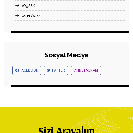
Sosyal Medya
FACEBOOK
TWIITER
INSTAGRAM
Sizi Arayalım
Detaylı bilgi ve ön görüşme için sizi arayalım. Telefon
numaranızı bırakın, ofis ekip temsilcilerimiz size geri dönüş