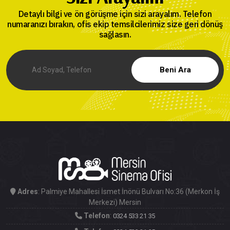
sağlasın.
Beni Ara
Adres
: Palmiye Mahallesi İsmet İnönü Bulvarı No:36 (Merkon İş
Merkezi) Mersin
Telefon
:
0324 533 21 35
Telefon
:
0324 533 21 35
E-Posta
:
info@mersinsinemaofisi.com