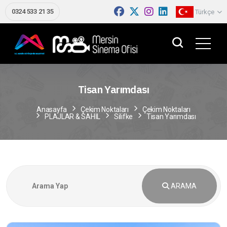
0324 533 21 35
Türkçe
Tisan Yarımdası
Anasayfa
Çekim Noktaları
Çekim Noktaları
PLAJLAR & SAHİL
Silifke
Tisan Yarımdası
ARAMA